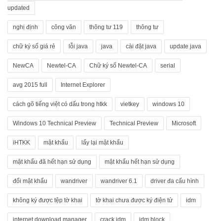
updated
nghị định
công văn
thông tư 119
thông tư
chữ ký số giá rẻ
lỗi java
java
cài đặt java
update java
NewCA
Newtel-CA
Chữ ký số Newtel-CA
serial
avg 2015 full
Internet Explorer
cách gõ tiếng việt có dấu trong htkk
vietkey
windows 10
Windows 10 Technical Preview
Technical Preview
Microsoft
iHTKK
mật khẩu
lấy lại mật khẩu
mật khẩu đã hết hạn sử dụng
mật khẩu hết hạn sử dụng
đổi mật khẩu
wandriver
wandriver 6.1
driver đa cấu hình
không ký được tệp tờ khai
tờ khai chưa được ký điện tử
idm
internet download manager
crack idm
idm block