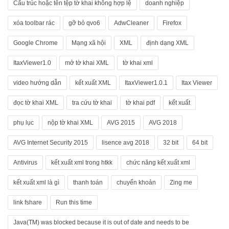
Cấu trúc hoặc tên tệp tờ khai không hợp lệ
doanh nghiệp
xóa toolbar rác
gỡ bỏ qvo6
AdwCleaner
Firefox
Google Chrome
Mạng xã hội
XML
định dạng XML
ItaxViewer1.0
mở tờ khai XML
tờ khai xml
video hướng dẫn
kết xuất XML
ItaxViewer1.0.1
Itax Viewer
đọc tờ khai XML
tra cứu tờ khai
tờ khai pdf
kết xuất
phụ lục
nộp tờ khai XML
AVG 2015
AVG 2018
AVG Internet Security 2015
lisence avg 2018
32 bit
64 bit
Antivirus
kết xuất xml trong htkk
chức năng kết xuất xml
kết xuất xml là gì
thanh toán
chuyển khoản
Zing me
link fshare
Run this time
Java(TM) was blocked because it is out of date and needs to be