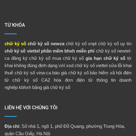
TỪ KHÓA
chữ ký số
chữ ký số newca
chữ ký số vnpt
chữ ký số uy tín
chữ ký số viettel
phần mềm bhxh miễn phí
chữ ký số newtel-
ca
đăng ký chữ ký số
mua chữ ký số
gia hạn chữ ký số
tờ
khai không đúng định dạng với xsd
chữ ký số viettel
sửa lỗi khai
thuế
chữ ký số vina-ca
báo giá chữ ký số
bảo hiểm xã hội điện
tử
chữ ký số CA2
hóa đơn điện tử
thông tin doanh
nghiệp
kbhxh
bảng giá chữ ký số
LIÊN HỆ VỚI CHÚNG TÔI
Địa chỉ
: Số nhà 1, ngõ 1, phố Đỗ Quang, phường Trung Hòa,
quận Cầu Giấy, Hà Nội