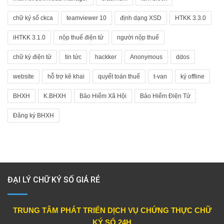
chữ ký số ckca
teamviewer 10
định dạng XSD
HTKK 3.3.0
iHTKK 3.1.0
nộp thuế điện tử
người nộp thuế
chữ ký điện tử
tin tức
hackker
Anonymous
ddos
website
hỗ trợ kê khai
quyết toán thuế
t-van
ký offline
BHXH
K.BHXH
Bảo Hiểm Xã Hội
Bảo Hiểm Điện Tử
Đăng ký BHXH
ĐẠI LÝ CHỮ KÝ SỐ GIÁ RẺ
TRUNG TÂM PHÁT TRIỂN DỊCH VỤ CHỨNG THỰC CHỮ
KÝ SỐ 24H