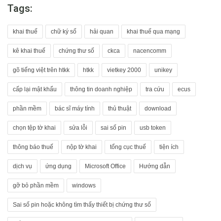
Tags:
khai thuế
chữ ký số
hải quan
khai thuế qua mạng
kê khai thuế
chứng thư số
ckca
nacencomm
gõ tiếng việt trên htkk
htkk
vietkey 2000
unikey
cấp lại mật khẩu
thông tin doanh nghiệp
tra cứu
ecus
phần mềm
bác sĩ máy tính
thủ thuật
download
chọn tệp tờ khai
sửa lỗi
sai số pin
usb token
thông báo thuế
nộp tờ khai
tổng cục thuế
tiện ích
dịch vụ
ứng dụng
Microsoft Office
Hướng dẫn
gỡ bỏ phần mềm
windows
Sai số pin hoặc không tìm thấy thiết bị chứng thư số