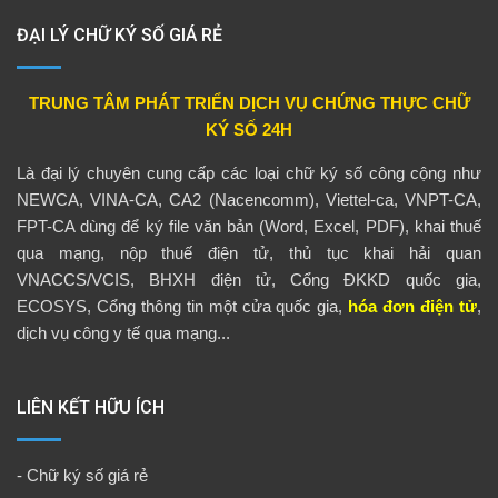
ĐẠI LÝ CHỮ KÝ SỐ GIÁ RẺ
TRUNG TÂM PHÁT TRIỂN DỊCH VỤ CHỨNG THỰC CHỮ
KÝ SỐ 24H
Là đại lý chuyên cung cấp các loại chữ ký số công cộng như
NEWCA, VINA-CA, CA2 (Nacencomm), Viettel-ca, VNPT-CA,
FPT-CA dùng để ký file văn bản (Word, Excel, PDF), khai thuế
qua mạng, nộp thuế điện tử, thủ tục khai hải quan
VNACCS/VCIS, BHXH điện tử, Cổng ĐKKD quốc gia,
ECOSYS, Cổng thông tin một cửa quốc gia,
hóa đơn điện tử
,
dịch vụ công y tế qua mạng...
LIÊN KẾT HỮU ÍCH
-
Chữ ký số giá rẻ