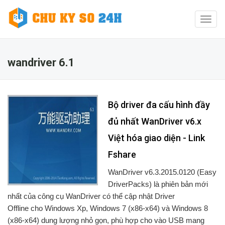
Toggl
naviga
wandriver 6.1
Bộ driver đa cấu hình đầy
đủ nhất WanDriver v6.x
Việt hóa giao diện - Link
Fshare
WanDriver v6.3.2015.0120 (Easy
DriverPacks) là phiên bản mới
nhất của công cụ WanDriver có thể cập nhật Driver
Offline cho Windows Xp, Windows 7 (x86-x64) và Windows 8
(x86-x64) dung lượng nhỏ gọn, phù hợp cho vào USB mang