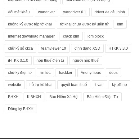
mật khẩu đã hết hạn sử dụng
mật khẩu hết hạn sử dụng
đổi mật khẩu
wandriver
wandriver 6.1
driver đa cấu hình
không ký được tệp tờ khai
tờ khai chưa được ký điện tử
idm
internet download manager
crack idm
idm block
chữ ký số ckca
teamviewer 10
định dạng XSD
HTKK 3.3.0
iHTKK 3.1.0
nộp thuế điện tử
người nộp thuế
chữ ký điện tử
tin tức
hackker
Anonymous
ddos
website
hỗ trợ kê khai
quyết toán thuế
t-van
ký offline
BHXH
K.BHXH
Bảo Hiểm Xã Hội
Bảo Hiểm Điện Tử
Đăng ký BHXH