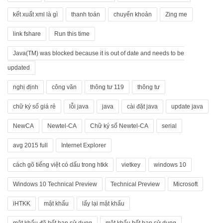
kết xuất xml là gì
thanh toán
chuyển khoản
Zing me
link fshare
Run this time
Java(TM) was blocked because it is out of date and needs to be
updated
nghị định
công văn
thông tư 119
thông tư
chữ ký số giá rẻ
lỗi java
java
cài đặt java
update java
NewCA
Newtel-CA
Chữ ký số Newtel-CA
serial
avg 2015 full
Internet Explorer
cách gõ tiếng việt có dấu trong htkk
vietkey
windows 10
Windows 10 Technical Preview
Technical Preview
Microsoft
iHTKK
mật khẩu
lấy lại mật khẩu