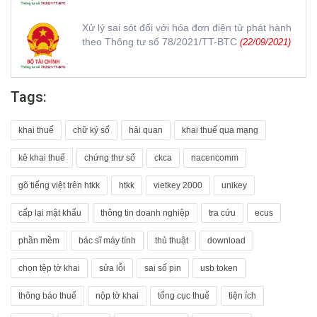
Xử lý sai sót đối với hóa đơn điện tử phát hành
theo Thông tư số 78/2021/TT-BTC
(22/09/2021)
Tags:
khai thuế
chữ ký số
hải quan
khai thuế qua mạng
kê khai thuế
chứng thư số
ckca
nacencomm
gõ tiếng việt trên htkk
htkk
vietkey 2000
unikey
cấp lại mật khẩu
thông tin doanh nghiệp
tra cứu
ecus
phần mềm
bác sĩ máy tính
thủ thuật
download
chọn tệp tờ khai
sửa lỗi
sai số pin
usb token
thông báo thuế
nộp tờ khai
tổng cục thuế
tiện ích