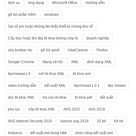
dịch vụ
ứng dụng
Microsoft Office
Hướng dẫn
gỡ bỏ phần mềm
windows
Sai số pin hoặc không tìm thấy thiết bị chứng thư số
Cấu trúc hoặc tên tệp tờ khai không hợp lệ
doanh nghiệp
xóa toolbar rác
gỡ bỏ qvo6
AdwCleaner
Firefox
Google Chrome
Mạng xã hội
XML
định dạng XML
ItaxViewer1.0
mở tờ khai XML
tờ khai xml
video hướng dẫn
kết xuất XML
ItaxViewer1.0.1
Itax Viewer
đọc tờ khai XML
tra cứu tờ khai
tờ khai pdf
kết xuất
phụ lục
nộp tờ khai XML
AVG 2015
AVG 2018
AVG Internet Security 2015
lisence avg 2018
32 bit
64 bit
Antivirus
kết xuất xml trong htkk
chức năng kết xuất xml