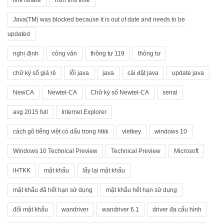
link fshare
Run this time
Java(TM) was blocked because it is out of date and needs to be
updated
nghị định
công văn
thông tư 119
thông tư
chữ ký số giá rẻ
lỗi java
java
cài đặt java
update java
NewCA
Newtel-CA
Chữ ký số Newtel-CA
serial
avg 2015 full
Internet Explorer
cách gõ tiếng việt có dấu trong htkk
vietkey
windows 10
Windows 10 Technical Preview
Technical Preview
Microsoft
iHTKK
mật khẩu
lấy lại mật khẩu
mật khẩu đã hết hạn sử dụng
mật khẩu hết hạn sử dụng
đổi mật khẩu
wandriver
wandriver 6.1
driver đa cấu hình