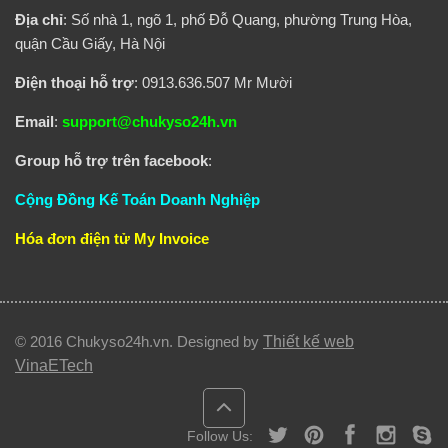
Địa chỉ
: Số nhà 1, ngõ 1, phố Đỗ Quang, phường Trung Hòa,
quận Cầu Giấy, Hà Nội
Điện thoại hỗ trợ
: 0913.636.507 Mr Mười
Email
:
support@chukyso24h.vn
Group hỗ trợ trên facebook
:
Cộng Đồng Kế Toán Doanh Nghiệp
Hóa đơn điện tử
My Invoice
© 2016 Chukyso24h.vn. Designed by
Thiết kế web
VinaETech
Follow Us: