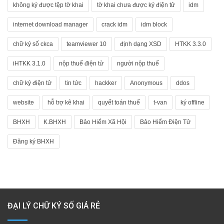
không ký được tệp tờ khai
tờ khai chưa được ký điện tử
idm
internet download manager
crack idm
idm block
chữ ký số ckca
teamviewer 10
định dạng XSD
HTKK 3.3.0
iHTKK 3.1.0
nộp thuế điện tử
người nộp thuế
chữ ký điện tử
tin tức
hackker
Anonymous
ddos
website
hỗ trợ kê khai
quyết toán thuế
t-van
ký offline
BHXH
K.BHXH
Bảo Hiểm Xã Hội
Bảo Hiểm Điện Tử
Đăng ký BHXH
ĐẠI LÝ CHỮ KÝ SỐ GIÁ RẺ