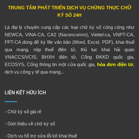
TRUNG TÂM PHÁT TRIỂN DỊCH VỤ CHỨNG THỰC CHỮ
KÝ SỐ 24H
Là đại lý chuyên cung cấp các loại chữ ký số công cộng như
NEWCA, VINA-CA, CA2 (Nacencomm), Viettel-ca, VNPT-CA,
FPT-CA dùng để ký file văn bản (Word, Excel, PDF), khai thuế
qua mạng, nộp thuế điện tử, thủ tục khai hải quan
VNACCS/VCIS, BHXH điện tử, Cổng ĐKKD quốc gia,
ECOSYS, Cổng thông tin một cửa quốc gia,
hóa đơn điện tử
,
dịch vụ công y tế qua mạng...
LIÊN KẾT HỮU ÍCH
-
Chữ ký số giá rẻ
-
Giới thiệu về chữ ký số
-
Dịch vụ hỗ trợ sửa lỗi kê khai thuế