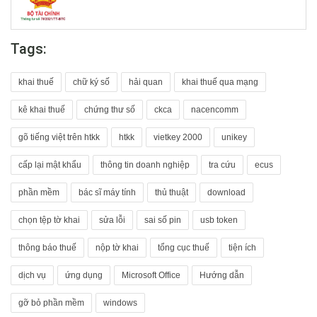
Tags:
khai thuế
chữ ký số
hải quan
khai thuế qua mạng
kê khai thuế
chứng thư số
ckca
nacencomm
gõ tiếng việt trên htkk
htkk
vietkey 2000
unikey
cấp lại mật khẩu
thông tin doanh nghiệp
tra cứu
ecus
phần mềm
bác sĩ máy tính
thủ thuật
download
chọn tệp tờ khai
sửa lỗi
sai số pin
usb token
thông báo thuế
nộp tờ khai
tổng cục thuế
tiện ích
dịch vụ
ứng dụng
Microsoft Office
Hướng dẫn
gỡ bỏ phần mềm
windows