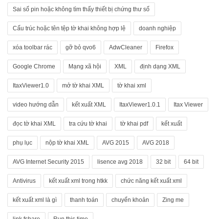
Sai số pin hoặc không tìm thấy thiết bị chứng thư số
Cấu trúc hoặc tên tệp tờ khai không hợp lệ
doanh nghiệp
xóa toolbar rác
gỡ bỏ qvo6
AdwCleaner
Firefox
Google Chrome
Mạng xã hội
XML
định dạng XML
ItaxViewer1.0
mở tờ khai XML
tờ khai xml
video hướng dẫn
kết xuất XML
ItaxViewer1.0.1
Itax Viewer
đọc tờ khai XML
tra cứu tờ khai
tờ khai pdf
kết xuất
phụ lục
nộp tờ khai XML
AVG 2015
AVG 2018
AVG Internet Security 2015
lisence avg 2018
32 bit
64 bit
Antivirus
kết xuất xml trong htkk
chức năng kết xuất xml
kết xuất xml là gì
thanh toán
chuyển khoản
Zing me