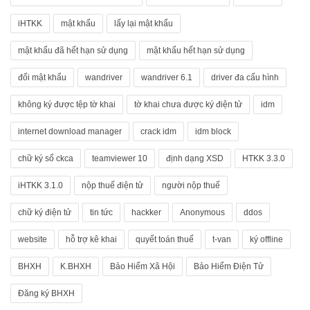
iHTKK
mật khẩu
lấy lại mật khẩu
mật khẩu đã hết hạn sử dụng
mật khẩu hết hạn sử dụng
đổi mật khẩu
wandriver
wandriver 6.1
driver đa cấu hình
không ký được tệp tờ khai
tờ khai chưa được ký điện tử
idm
internet download manager
crack idm
idm block
chữ ký số ckca
teamviewer 10
định dạng XSD
HTKK 3.3.0
iHTKK 3.1.0
nộp thuế điện tử
người nộp thuế
chữ ký điện tử
tin tức
hackker
Anonymous
ddos
website
hỗ trợ kê khai
quyết toán thuế
t-van
ký offline
BHXH
K.BHXH
Bảo Hiểm Xã Hội
Bảo Hiểm Điện Tử
Đăng ký BHXH