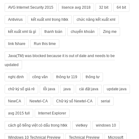
AVG Internet Security 2015
lisence avg 2018
32 bit
64 bit
Antivirus
kết xuất xml trong htkk
chức năng kết xuất xml
kết xuất xml là gì
thanh toán
chuyển khoản
Zing me
link fshare
Run this time
Java(TM) was blocked because it is out of date and needs to be
updated
nghị định
công văn
thông tư 119
thông tư
chữ ký số giá rẻ
lỗi java
java
cài đặt java
update java
NewCA
Newtel-CA
Chữ ký số Newtel-CA
serial
avg 2015 full
Internet Explorer
cách gõ tiếng việt có dấu trong htkk
vietkey
windows 10
Windows 10 Technical Preview
Technical Preview
Microsoft