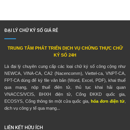
ĐẠI LÝ CHỮ KÝ SỐ GIÁ RẺ
TRUNG TÂM PHÁT TRIỂN DỊCH VỤ CHỨNG THỰC CHỮ
KÝ SỐ 24H
Là đại lý chuyên cung cấp các loại chữ ký số công cộng như
NEWCA, VINA-CA, CA2 (Nacencomm), Viettel-ca, VNPT-CA,
FPT-CA dùng để ký file văn bản (Word, Excel, PDF), khai thuế
qua mạng, nộp thuế điện tử, thủ tục khai hải quan
VNACCS/VCIS, BHXH điện tử, Cổng ĐKKD quốc gia,
ECOSYS, Cổng thông tin một cửa quốc gia,
hóa đơn điện tử
,
dịch vụ công y tế qua mạng...
LIÊN KẾT HỮU ÍCH