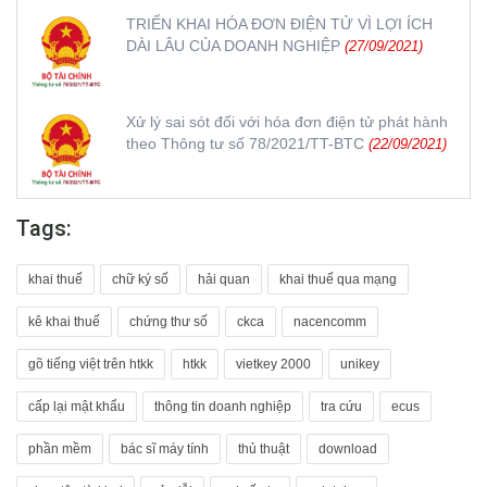
TRIỂN KHAI HÓA ĐƠN ĐIỆN TỬ VÌ LỢI ÍCH
DÀI LÂU CỦA DOANH NGHIỆP
(27/09/2021)
Xử lý sai sót đối với hóa đơn điện tử phát hành
theo Thông tư số 78/2021/TT-BTC
(22/09/2021)
Tags:
khai thuế
chữ ký số
hải quan
khai thuế qua mạng
kê khai thuế
chứng thư số
ckca
nacencomm
gõ tiếng việt trên htkk
htkk
vietkey 2000
unikey
cấp lại mật khẩu
thông tin doanh nghiệp
tra cứu
ecus
phần mềm
bác sĩ máy tính
thủ thuật
download