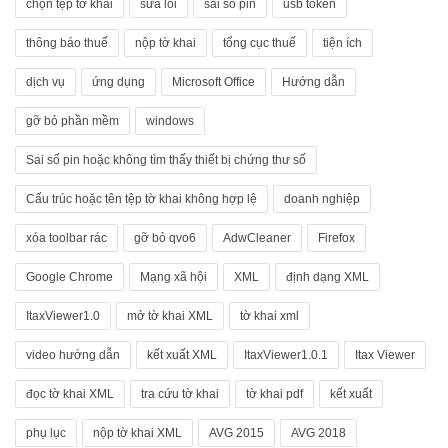
chọn tệp tờ khai
sửa lỗi
sai số pin
usb token
thông báo thuế
nộp tờ khai
tổng cục thuế
tiện ích
dịch vụ
ứng dụng
Microsoft Office
Hướng dẫn
gỡ bỏ phần mềm
windows
Sai số pin hoặc không tìm thấy thiết bị chứng thư số
Cấu trúc hoặc tên tệp tờ khai không hợp lệ
doanh nghiệp
xóa toolbar rác
gỡ bỏ qvo6
AdwCleaner
Firefox
Google Chrome
Mạng xã hội
XML
định dạng XML
ItaxViewer1.0
mở tờ khai XML
tờ khai xml
video hướng dẫn
kết xuất XML
ItaxViewer1.0.1
Itax Viewer
đọc tờ khai XML
tra cứu tờ khai
tờ khai pdf
kết xuất
phụ lục
nộp tờ khai XML
AVG 2015
AVG 2018