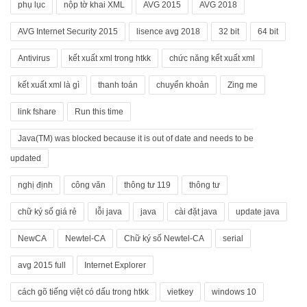
phụ lục
nộp tờ khai XML
AVG 2015
AVG 2018
AVG Internet Security 2015
lisence avg 2018
32 bit
64 bit
Antivirus
kết xuất xml trong htkk
chức năng kết xuất xml
kết xuất xml là gì
thanh toán
chuyển khoản
Zing me
link fshare
Run this time
Java(TM) was blocked because it is out of date and needs to be
updated
nghị định
công văn
thông tư 119
thông tư
chữ ký số giá rẻ
lỗi java
java
cài đặt java
update java
NewCA
Newtel-CA
Chữ ký số Newtel-CA
serial
avg 2015 full
Internet Explorer
cách gõ tiếng việt có dấu trong htkk
vietkey
windows 10