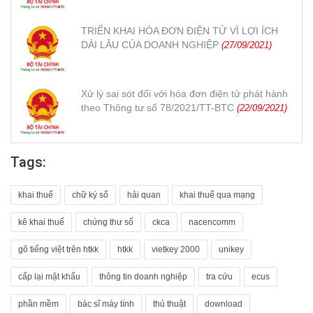
TRIỂN KHAI HÓA ĐƠN ĐIỆN TỬ VÌ LỢI ÍCH
DÀI LÂU CỦA DOANH NGHIỆP
(27/09/2021)
Xử lý sai sót đối với hóa đơn điện tử phát hành
theo Thông tư số 78/2021/TT-BTC
(22/09/2021)
Tags:
khai thuế
chữ ký số
hải quan
khai thuế qua mạng
kê khai thuế
chứng thư số
ckca
nacencomm
gõ tiếng việt trên htkk
htkk
vietkey 2000
unikey
cấp lại mật khẩu
thông tin doanh nghiệp
tra cứu
ecus
phần mềm
bác sĩ máy tính
thủ thuật
download