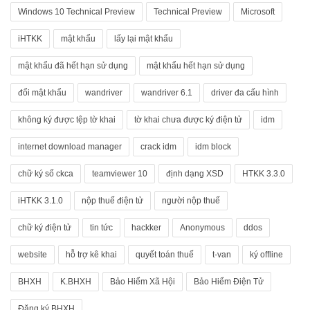
Windows 10 Technical Preview
Technical Preview
Microsoft
iHTKK
mật khẩu
lấy lại mật khẩu
mật khẩu đã hết hạn sử dụng
mật khẩu hết hạn sử dụng
đổi mật khẩu
wandriver
wandriver 6.1
driver đa cấu hình
không ký được tệp tờ khai
tờ khai chưa được ký điện tử
idm
internet download manager
crack idm
idm block
chữ ký số ckca
teamviewer 10
định dạng XSD
HTKK 3.3.0
iHTKK 3.1.0
nộp thuế điện tử
người nộp thuế
chữ ký điện tử
tin tức
hackker
Anonymous
ddos
website
hỗ trợ kê khai
quyết toán thuế
t-van
ký offline
BHXH
K.BHXH
Bảo Hiểm Xã Hội
Bảo Hiểm Điện Tử
Đăng ký BHXH