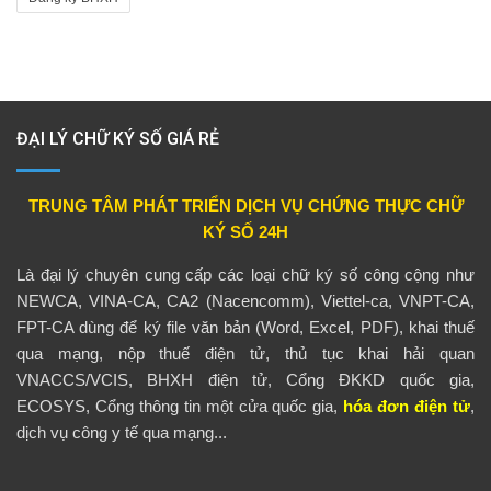
ĐẠI LÝ CHỮ KÝ SỐ GIÁ RẺ
TRUNG TÂM PHÁT TRIỂN DỊCH VỤ CHỨNG THỰC CHỮ
KÝ SỐ 24H
Là đại lý chuyên cung cấp các loại chữ ký số công cộng như
NEWCA, VINA-CA, CA2 (Nacencomm), Viettel-ca, VNPT-CA,
FPT-CA dùng để ký file văn bản (Word, Excel, PDF), khai thuế
qua mạng, nộp thuế điện tử, thủ tục khai hải quan
VNACCS/VCIS, BHXH điện tử, Cổng ĐKKD quốc gia,
ECOSYS, Cổng thông tin một cửa quốc gia,
hóa đơn điện tử
,
dịch vụ công y tế qua mạng...