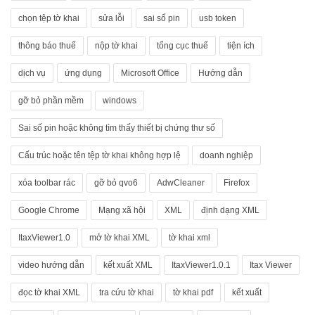
chọn tệp tờ khai
sửa lỗi
sai số pin
usb token
thông báo thuế
nộp tờ khai
tổng cục thuế
tiện ích
dịch vụ
ứng dụng
Microsoft Office
Hướng dẫn
gỡ bỏ phần mềm
windows
Sai số pin hoặc không tìm thấy thiết bị chứng thư số
Cấu trúc hoặc tên tệp tờ khai không hợp lệ
doanh nghiệp
xóa toolbar rác
gỡ bỏ qvo6
AdwCleaner
Firefox
Google Chrome
Mạng xã hội
XML
định dạng XML
ItaxViewer1.0
mở tờ khai XML
tờ khai xml
video hướng dẫn
kết xuất XML
ItaxViewer1.0.1
Itax Viewer
đọc tờ khai XML
tra cứu tờ khai
tờ khai pdf
kết xuất