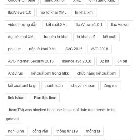
Google Chrome
Mạng xã hội
XML
định dạng XML
ItaxViewer1.0
mở tờ khai XML
tờ khai xml
video hướng dẫn
kết xuất XML
ItaxViewer1.0.1
Itax Viewer
đọc tờ khai XML
tra cứu tờ khai
tờ khai pdf
kết xuất
phụ lục
nộp tờ khai XML
AVG 2015
AVG 2018
AVG Internet Security 2015
lisence avg 2018
32 bit
64 bit
Antivirus
kết xuất xml trong htkk
chức năng kết xuất xml
kết xuất xml là gì
thanh toán
chuyển khoản
Zing me
link fshare
Run this time
Java(TM) was blocked because it is out of date and needs to be
updated
nghị định
công văn
thông tư 119
thông tư