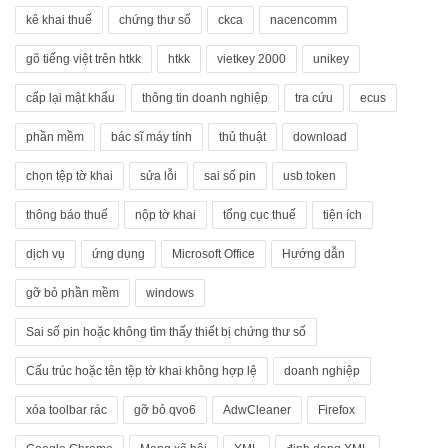
kê khai thuế
chứng thư số
ckca
nacencomm
gõ tiếng việt trên htkk
htkk
vietkey 2000
unikey
cấp lại mật khẩu
thông tin doanh nghiệp
tra cứu
ecus
phần mềm
bác sĩ máy tính
thủ thuật
download
chọn tệp tờ khai
sửa lỗi
sai số pin
usb token
thông báo thuế
nộp tờ khai
tổng cục thuế
tiện ích
dịch vụ
ứng dụng
Microsoft Office
Hướng dẫn
gỡ bỏ phần mềm
windows
Sai số pin hoặc không tìm thấy thiết bị chứng thư số
Cấu trúc hoặc tên tệp tờ khai không hợp lệ
doanh nghiệp
xóa toolbar rác
gỡ bỏ qvo6
AdwCleaner
Firefox