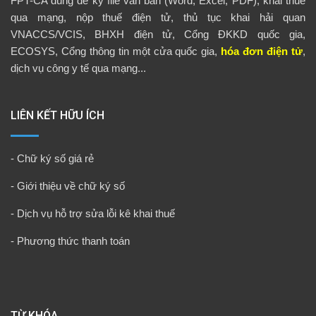
FPT-CA dùng để ký file văn bản (Word, Excel, PDF), khai thuế
qua mạng, nộp thuế điện tử, thủ tục khai hải quan
VNACCS/VCIS, BHXH điện tử, Cổng ĐKKD quốc gia,
ECOSYS, Cổng thông tin một cửa quốc gia,
hóa đơn điện tử
,
dịch vụ công y tế qua mạng...
LIÊN KẾT HỮU ÍCH
-
Chữ ký số giá rẻ
-
Giới thiệu về chữ ký số
-
Dịch vụ hỗ trợ sửa lỗi kê khai thuế
-
Phương thức thanh toán
TỪ KHÓA