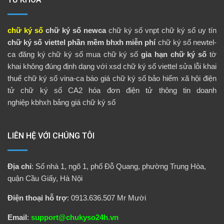
chữ ký số
chữ ký số newca
chữ ký số vnpt
chữ ký số uy tín
chữ ký số viettel
phần mềm bhxh miễn phí
chữ ký số newtel-
ca
đăng ký chữ ký số
mua chữ ký số
gia hạn chữ ký số
tờ
khai không đúng định dạng với xsd
chữ ký số viettel
sửa lỗi khai
thuế
chữ ký số vina-ca
báo giá chữ ký số
bảo hiểm xã hội điện
tử
chữ ký số CA2
hóa đơn điện tử
thông tin doanh
nghiệp
kbhxh
bảng giá chữ ký số
LIÊN HỆ VỚI CHÚNG TÔI
Địa chỉ
: Số nhà 1, ngõ 1, phố Đỗ Quang, phường Trung Hòa,
quận Cầu Giấy, Hà Nội
Điện thoại hỗ trợ
: 0913.636.507 Mr Mười
Email
:
support@chukyso24h.vn