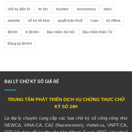
chữ ký điện tử
tin tức
hackker
Anonymous
ddos
website
hỗ trợ kê khai
quyết toán thuế
t-van
ký offline
BHXH
K.BHXH
Bảo Hiểm Xã Hội
Bảo Hiểm Điện Tử
Đăng ký BHXH
ĐẠI LÝ CHỮ KÝ SỐ GIÁ RẺ
TRUNG TÂM PHÁT TRIỂN DỊCH VỤ CHỨNG THỰC CHỮ
KÝ SỐ 24H
Là đại lý chuyên cung cấp các loại chữ ký số công cộng như
NEWCA, VINA-CA, CA2 (Nacencomm), Viettel-ca, VNPT-CA,