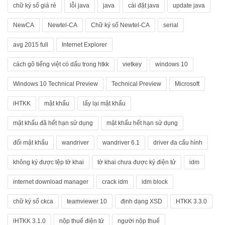
chữ ký số giá rẻ
lỗi java
java
cài đặt java
update java
NewCA
Newtel-CA
Chữ ký số Newtel-CA
serial
avg 2015 full
Internet Explorer
cách gõ tiếng việt có dấu trong htkk
vietkey
windows 10
Windows 10 Technical Preview
Technical Preview
Microsoft
iHTKK
mật khẩu
lấy lại mật khẩu
mật khẩu đã hết hạn sử dụng
mật khẩu hết hạn sử dụng
đổi mật khẩu
wandriver
wandriver 6.1
driver đa cấu hình
không ký được tệp tờ khai
tờ khai chưa được ký điện tử
idm
internet download manager
crack idm
idm block
chữ ký số ckca
teamviewer 10
định dạng XSD
HTKK 3.3.0
iHTKK 3.1.0
nộp thuế điện tử
người nộp thuế