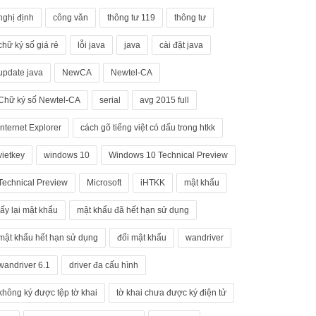
nghị định
công văn
thông tư 119
thông tư
chữ ký số giá rẻ
lỗi java
java
cài đặt java
update java
NewCA
Newtel-CA
Chữ ký số Newtel-CA
serial
avg 2015 full
Internet Explorer
cách gõ tiếng việt có dấu trong htkk
vietkey
windows 10
Windows 10 Technical Preview
Technical Preview
Microsoft
iHTKK
mật khẩu
lấy lại mật khẩu
mật khẩu đã hết hạn sử dụng
mật khẩu hết hạn sử dụng
đổi mật khẩu
wandriver
wandriver 6.1
driver đa cấu hình
không ký được tệp tờ khai
tờ khai chưa được ký điện tử