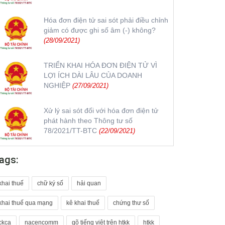
Hóa đơn điện tử sai sót phải điều chỉnh
giảm có được ghi số âm (-) không?
(28/09/2021)
TRIỂN KHAI HÓA ĐƠN ĐIỆN TỬ VÌ
LỢI ÍCH DÀI LÂU CỦA DOANH
NGHIỆP
(27/09/2021)
Xử lý sai sót đối với hóa đơn điện tử
phát hành theo Thông tư số
78/2021/TT-BTC
(22/09/2021)
ags:
khai thuế
chữ ký số
hải quan
khai thuế qua mạng
kê khai thuế
chứng thư số
ckca
nacencomm
gõ tiếng việt trên htkk
htkk