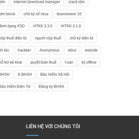
idm
internet download manager
crack idm
idm block
chữ ký số ckca
teamviewer 10
định dạng XSD
HTKK 3.3.0
iHTKK 3.1.0
nộp thuế điện tử
người nộp thuế
chữ ký điện tử
tin tức
hackker
Anonymous
ddos
website
hỗ trợ kê khai
quyết toán thuế
t-van
ký offline
BHXH
K.BHXH
Bảo Hiểm Xã Hội
Bảo Hiểm Điện Tử
Đăng ký BHXH
LIÊN HỆ VỚI CHÚNG TÔI