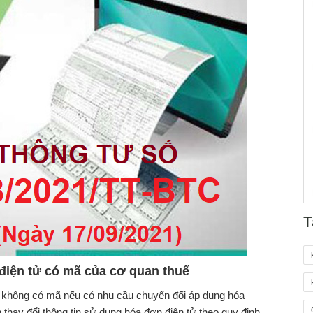
T
điện tử có mã của cơ quan thuế
ử không có mã nếu có nhu cầu chuyển đổi áp dụng hóa
 thay đổi thông tin sử dụng hóa đơn điện tử theo quy định