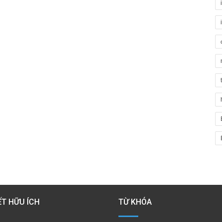
ẾT HỮU ÍCH
TỪ KHÓA