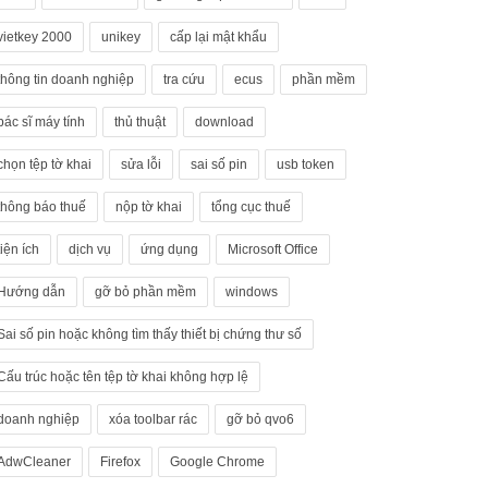
vietkey 2000
unikey
cấp lại mật khẩu
thông tin doanh nghiệp
tra cứu
ecus
phần mềm
bác sĩ máy tính
thủ thuật
download
chọn tệp tờ khai
sửa lỗi
sai số pin
usb token
thông báo thuế
nộp tờ khai
tổng cục thuế
tiện ích
dịch vụ
ứng dụng
Microsoft Office
Hướng dẫn
gỡ bỏ phần mềm
windows
Sai số pin hoặc không tìm thấy thiết bị chứng thư số
Cấu trúc hoặc tên tệp tờ khai không hợp lệ
doanh nghiệp
xóa toolbar rác
gỡ bỏ qvo6
AdwCleaner
Firefox
Google Chrome