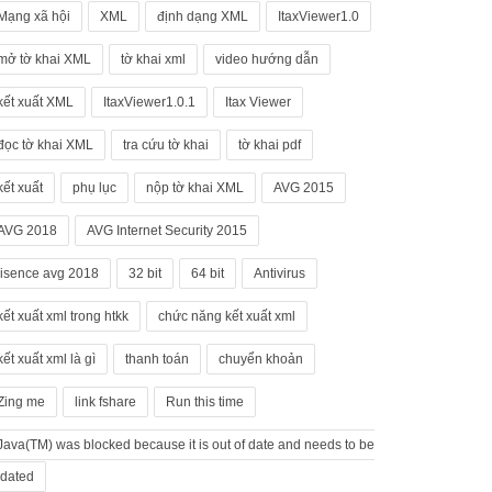
Mạng xã hội
XML
định dạng XML
ItaxViewer1.0
mở tờ khai XML
tờ khai xml
video hướng dẫn
kết xuất XML
ItaxViewer1.0.1
Itax Viewer
đọc tờ khai XML
tra cứu tờ khai
tờ khai pdf
kết xuất
phụ lục
nộp tờ khai XML
AVG 2015
AVG 2018
AVG Internet Security 2015
lisence avg 2018
32 bit
64 bit
Antivirus
kết xuất xml trong htkk
chức năng kết xuất xml
kết xuất xml là gì
thanh toán
chuyển khoản
Zing me
link fshare
Run this time
Java(TM) was blocked because it is out of date and needs to be
dated