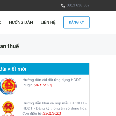
0913 636 507
C
HƯỚNG DẪN
LIÊN HỆ
ĐĂNG KÝ
uan thuế
Bài viết mới
Hướng dẫn cài đặt ứng dụng HDDT
Plugin
(24/11/2021)
Hướng dẫn khai và nộp mẫu 01/ĐKTĐ-
HĐĐT - Đăng ký thông tin sử dụng hóa
đơn điện tử
(23/11/2021)