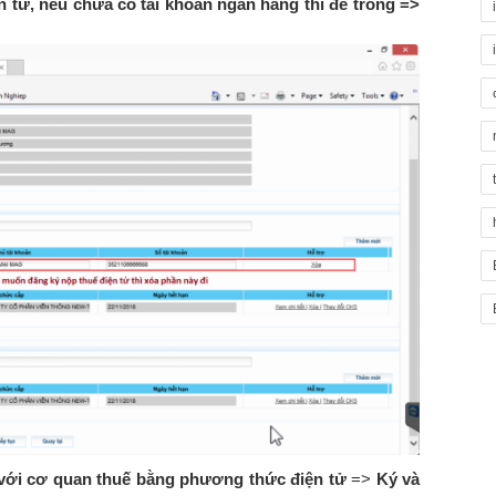
 tử, nếu chưa có tài khoản ngân hàng thì để trống =>
 với cơ quan thuế bằng phương thức điện tử
=>
Ký và