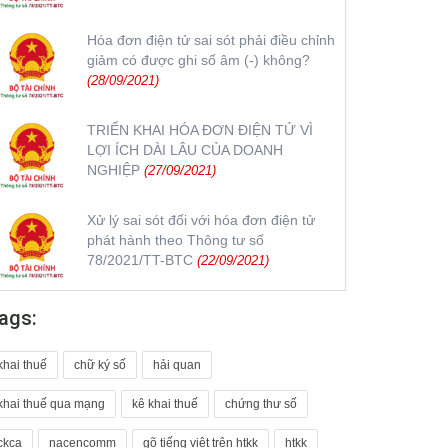
Hóa đơn điện tử sai sót phải điều chỉnh
giảm có được ghi số âm (-) không?
(28/09/2021)
TRIỂN KHAI HÓA ĐƠN ĐIỆN TỬ VÌ
LỢI ÍCH DÀI LÂU CỦA DOANH
NGHIỆP
(27/09/2021)
Xử lý sai sót đối với hóa đơn điện tử
phát hành theo Thông tư số
78/2021/TT-BTC
(22/09/2021)
ags:
khai thuế
chữ ký số
hải quan
khai thuế qua mạng
kê khai thuế
chứng thư số
ckca
nacencomm
gõ tiếng việt trên htkk
htkk