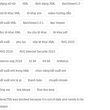
Mạng xã hội
XML
định dạng XML
ItaxViewer1.0
mở tờ khai XML
tờ khai xml
video hướng dẫn
kết xuất XML
ItaxViewer1.0.1
Itax Viewer
đọc tờ khai XML
tra cứu tờ khai
tờ khai pdf
kết xuất
phụ lục
nộp tờ khai XML
AVG 2015
AVG 2018
AVG Internet Security 2015
lisence avg 2018
32 bit
64 bit
Antivirus
kết xuất xml trong htkk
chức năng kết xuất xml
kết xuất xml là gì
thanh toán
chuyển khoản
Zing me
link fshare
Run this time
Java(TM) was blocked because it is out of date and needs to be
dated