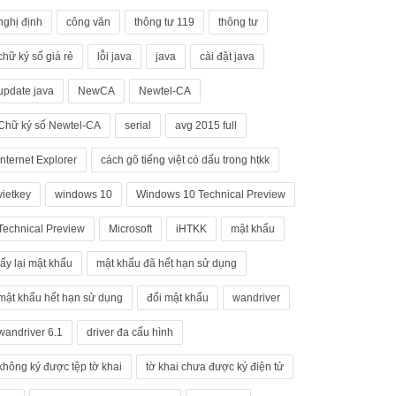
nghị định
công văn
thông tư 119
thông tư
chữ ký số giá rẻ
lỗi java
java
cài đặt java
update java
NewCA
Newtel-CA
Chữ ký số Newtel-CA
serial
avg 2015 full
Internet Explorer
cách gõ tiếng việt có dấu trong htkk
vietkey
windows 10
Windows 10 Technical Preview
Technical Preview
Microsoft
iHTKK
mật khẩu
lấy lại mật khẩu
mật khẩu đã hết hạn sử dụng
mật khẩu hết hạn sử dụng
đổi mật khẩu
wandriver
wandriver 6.1
driver đa cấu hình
không ký được tệp tờ khai
tờ khai chưa được ký điện tử