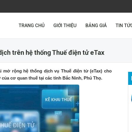
TRANG CHỦ
GIỚI THIỆU
BẢNG GIÁ
TIN TỨ
ịch trên hệ thống Thuế điện tử eTax
ai mở rộng hệ thống dịch vụ Thuế điện tử (eTax) cho
ý của cơ quan thuế tại các tỉnh Bắc Ninh, Phú Thọ.