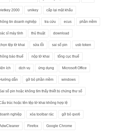
vietkey 2000
unikey
cấp lại mật khẩu
thông tin doanh nghiệp
tra cứu
ecus
phần mềm
bác sĩ máy tính
thủ thuật
download
chọn tệp tờ khai
sửa lỗi
sai số pin
usb token
thông báo thuế
nộp tờ khai
tổng cục thuế
tiện ích
dịch vụ
ứng dụng
Microsoft Office
Hướng dẫn
gỡ bỏ phần mềm
windows
Sai số pin hoặc không tìm thấy thiết bị chứng thư số
Cấu trúc hoặc tên tệp tờ khai không hợp lệ
doanh nghiệp
xóa toolbar rác
gỡ bỏ qvo6
AdwCleaner
Firefox
Google Chrome