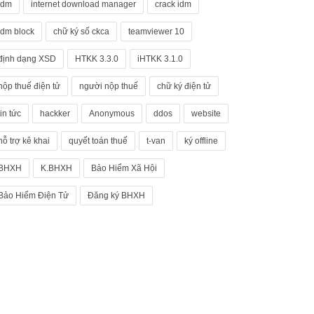
idm
internet download manager
crack idm
idm block
chữ ký số ckca
teamviewer 10
định dạng XSD
HTKK 3.3.0
iHTKK 3.1.0
nộp thuế điện tử
người nộp thuế
chữ ký điện tử
tin tức
hackker
Anonymous
ddos
website
hỗ trợ kê khai
quyết toán thuế
t-van
ký offline
BHXH
K.BHXH
Bảo Hiểm Xã Hội
Bảo Hiểm Điện Tử
Đăng ký BHXH