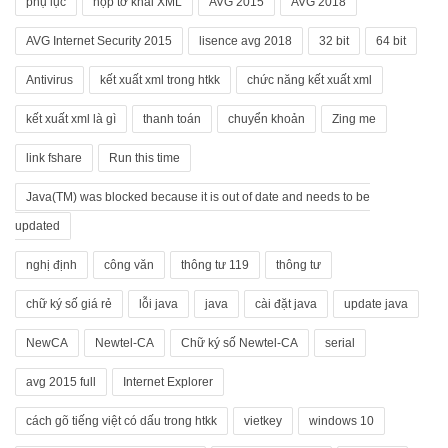
phụ lục
nộp tờ khai XML
AVG 2015
AVG 2018
AVG Internet Security 2015
lisence avg 2018
32 bit
64 bit
Antivirus
kết xuất xml trong htkk
chức năng kết xuất xml
kết xuất xml là gì
thanh toán
chuyển khoản
Zing me
link fshare
Run this time
Java(TM) was blocked because it is out of date and needs to be
updated
nghị định
công văn
thông tư 119
thông tư
chữ ký số giá rẻ
lỗi java
java
cài đặt java
update java
NewCA
Newtel-CA
Chữ ký số Newtel-CA
serial
avg 2015 full
Internet Explorer
cách gõ tiếng việt có dấu trong htkk
vietkey
windows 10