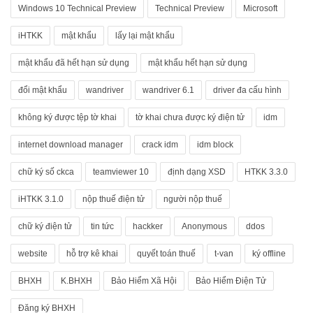
Windows 10 Technical Preview
Technical Preview
Microsoft
iHTKK
mật khẩu
lấy lại mật khẩu
mật khẩu đã hết hạn sử dụng
mật khẩu hết hạn sử dụng
đổi mật khẩu
wandriver
wandriver 6.1
driver đa cấu hình
không ký được tệp tờ khai
tờ khai chưa được ký điện tử
idm
internet download manager
crack idm
idm block
chữ ký số ckca
teamviewer 10
định dạng XSD
HTKK 3.3.0
iHTKK 3.1.0
nộp thuế điện tử
người nộp thuế
chữ ký điện tử
tin tức
hackker
Anonymous
ddos
website
hỗ trợ kê khai
quyết toán thuế
t-van
ký offline
BHXH
K.BHXH
Bảo Hiểm Xã Hội
Bảo Hiểm Điện Tử
Đăng ký BHXH