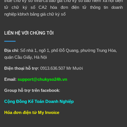
thuế
chữ ký số vina-ca
báo giá chữ ký số
bảo hiểm xã hội điện
tử
chữ ký số CA2
hóa đơn điện tử
thông tin doanh
nghiệp
kbhxh
bảng giá chữ ký số
LIÊN HỆ VỚI CHÚNG TÔI
Địa chỉ
: Số nhà 1, ngõ 1, phố Đỗ Quang, phường Trung Hòa,
quận Cầu Giấy, Hà Nội
Điện thoại hỗ trợ
: 0913.636.507 Mr Mười
Email
:
support@chukyso24h.vn
Group hỗ trợ trên facebook
:
Cộng Đồng Kế Toán Doanh Nghiệp
Hóa đơn điện tử
My Invoice