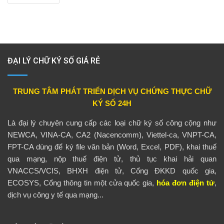
ĐẠI LÝ CHỮ KÝ SỐ GIÁ RẺ
TRUNG TÂM PHÁT TRIỂN DỊCH VỤ CHỨNG THỰC CHỮ
KÝ SỐ 24H
Là đại lý chuyên cung cấp các loại chữ ký số công cộng như
NEWCA, VINA-CA, CA2 (Nacencomm), Viettel-ca, VNPT-CA,
FPT-CA dùng để ký file văn bản (Word, Excel, PDF), khai thuế
qua mạng, nộp thuế điện tử, thủ tục khai hải quan
VNACCS/VCIS, BHXH điện tử, Cổng ĐKKD quốc gia,
ECOSYS, Cổng thông tin một cửa quốc gia,
hóa đơn điện tử
,
dịch vụ công y tế qua mạng...