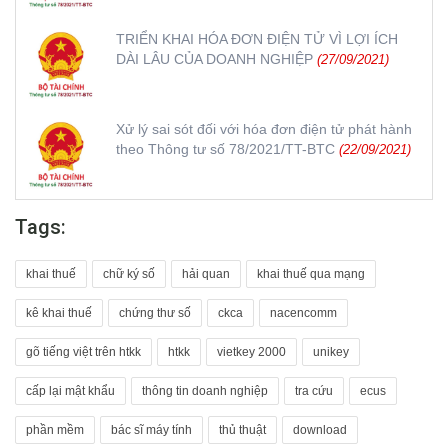
TRIỂN KHAI HÓA ĐƠN ĐIỆN TỬ VÌ LỢI ÍCH
DÀI LÂU CỦA DOANH NGHIỆP
(27/09/2021)
Xử lý sai sót đối với hóa đơn điện tử phát hành
theo Thông tư số 78/2021/TT-BTC
(22/09/2021)
Tags:
khai thuế
chữ ký số
hải quan
khai thuế qua mạng
kê khai thuế
chứng thư số
ckca
nacencomm
gõ tiếng việt trên htkk
htkk
vietkey 2000
unikey
cấp lại mật khẩu
thông tin doanh nghiệp
tra cứu
ecus
phần mềm
bác sĩ máy tính
thủ thuật
download