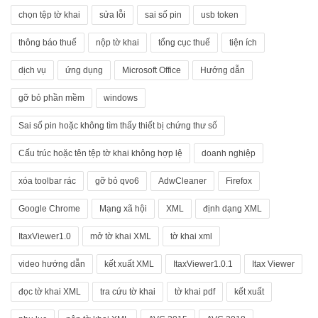
chọn tệp tờ khai
sửa lỗi
sai số pin
usb token
thông báo thuế
nộp tờ khai
tổng cục thuế
tiện ích
dịch vụ
ứng dụng
Microsoft Office
Hướng dẫn
gỡ bỏ phần mềm
windows
Sai số pin hoặc không tìm thấy thiết bị chứng thư số
Cấu trúc hoặc tên tệp tờ khai không hợp lệ
doanh nghiệp
xóa toolbar rác
gỡ bỏ qvo6
AdwCleaner
Firefox
Google Chrome
Mạng xã hội
XML
định dạng XML
ItaxViewer1.0
mở tờ khai XML
tờ khai xml
video hướng dẫn
kết xuất XML
ItaxViewer1.0.1
Itax Viewer
đọc tờ khai XML
tra cứu tờ khai
tờ khai pdf
kết xuất