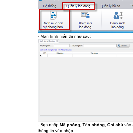
- Màn hình hiển thị như sau:
- Bạn nhập
Mã phòng
,
Tên phòng
,
Ghi chú
vào 
thông tin vừa nhập.