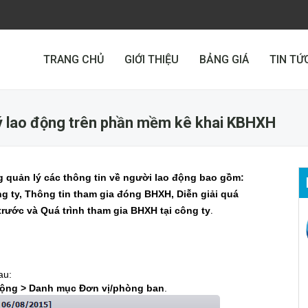
TRANG CHỦ
GIỚI THIỆU
BẢNG GIÁ
TIN TỨ
ý lao động trên phần mềm kê khai KBHXH
 quản lý các thông tin về người lao động bao gồm:
g ty, Thông tin tham gia đóng BHXH, Diễn giải quá
trước và Quá trình tham gia BHXH tại công ty
.
au:
động > Danh mục Đơn vị/phòng ban
.