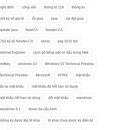
nghị định
công văn
thông tư 119
thông tư
chữ ký số giá rẻ
lỗi java
java
cài đặt java
update java
NewCA
Newtel-CA
Chữ ký số Newtel-CA
serial
avg 2015 full
Internet Explorer
cách gõ tiếng việt có dấu trong htkk
vietkey
windows 10
Windows 10 Technical Preview
Technical Preview
Microsoft
iHTKK
mật khẩu
lấy lại mật khẩu
mật khẩu đã hết hạn sử dụng
mật khẩu hết hạn sử dụng
đổi mật khẩu
wandriver
wandriver 6.1
driver đa cấu hình
không ký được tệp tờ khai
tờ khai chưa được ký điện tử