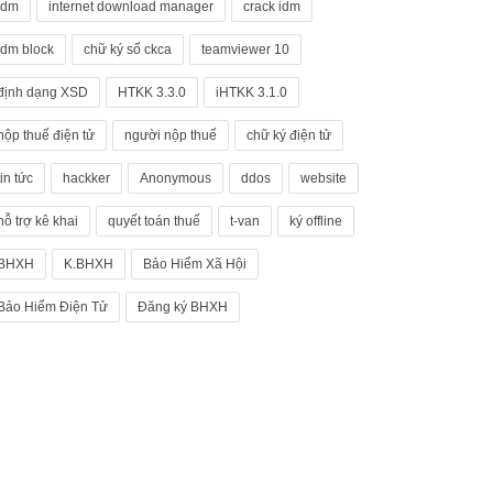
idm
internet download manager
crack idm
idm block
chữ ký số ckca
teamviewer 10
định dạng XSD
HTKK 3.3.0
iHTKK 3.1.0
nộp thuế điện tử
người nộp thuế
chữ ký điện tử
tin tức
hackker
Anonymous
ddos
website
hỗ trợ kê khai
quyết toán thuế
t-van
ký offline
BHXH
K.BHXH
Bảo Hiểm Xã Hội
Bảo Hiểm Điện Tử
Đăng ký BHXH