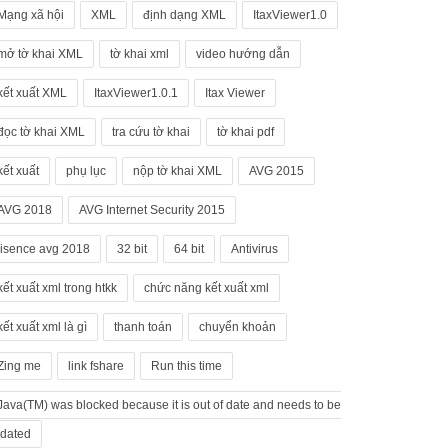
Mạng xã hội
XML
định dạng XML
ItaxViewer1.0
mở tờ khai XML
tờ khai xml
video hướng dẫn
kết xuất XML
ItaxViewer1.0.1
Itax Viewer
đọc tờ khai XML
tra cứu tờ khai
tờ khai pdf
kết xuất
phụ lục
nộp tờ khai XML
AVG 2015
AVG 2018
AVG Internet Security 2015
lisence avg 2018
32 bit
64 bit
Antivirus
kết xuất xml trong htkk
chức năng kết xuất xml
kết xuất xml là gì
thanh toán
chuyển khoản
Zing me
link fshare
Run this time
Java(TM) was blocked because it is out of date and needs to be
dated