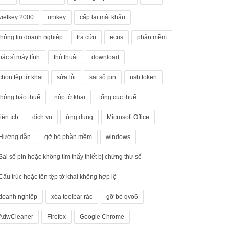
vietkey 2000
unikey
cấp lại mật khẩu
thông tin doanh nghiệp
tra cứu
ecus
phần mềm
bác sĩ máy tính
thủ thuật
download
chọn tệp tờ khai
sửa lỗi
sai số pin
usb token
thông báo thuế
nộp tờ khai
tổng cục thuế
tiện ích
dịch vụ
ứng dụng
Microsoft Office
Hướng dẫn
gỡ bỏ phần mềm
windows
Sai số pin hoặc không tìm thấy thiết bị chứng thư số
Cấu trúc hoặc tên tệp tờ khai không hợp lệ
doanh nghiệp
xóa toolbar rác
gỡ bỏ qvo6
AdwCleaner
Firefox
Google Chrome