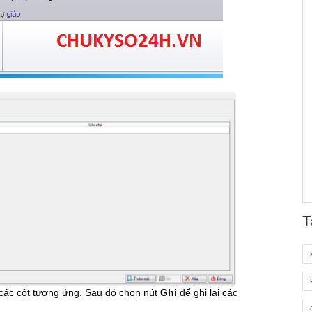
T
các cột tương ứng. Sau đó chọn nút
Ghi
để ghi lại các