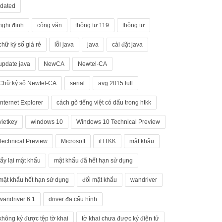
dated
nghị định
công văn
thông tư 119
thông tư
chữ ký số giá rẻ
lỗi java
java
cài đặt java
update java
NewCA
Newtel-CA
Chữ ký số Newtel-CA
serial
avg 2015 full
Internet Explorer
cách gõ tiếng việt có dấu trong htkk
vietkey
windows 10
Windows 10 Technical Preview
Technical Preview
Microsoft
iHTKK
mật khẩu
lấy lại mật khẩu
mật khẩu đã hết hạn sử dụng
mật khẩu hết hạn sử dụng
đổi mật khẩu
wandriver
wandriver 6.1
driver đa cấu hình
không ký được tệp tờ khai
tờ khai chưa được ký điện tử