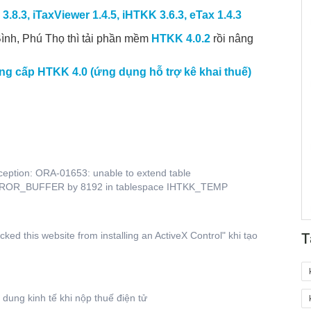
.8.3, iTaxViewer 1.4.5, iHTKK 3.6.3, eTax 1.4.3
Bình, Phú Thọ thì tải phần mềm
HTKK 4.0.2
rồi nâng
ng cấp HTKK 4.0 (ứng dụng hỗ trợ kê khai thuế)
ception: ORA-01653: unable to extend table
R_BUFFER by 8192 in tablespace IHTKK_TEMP
ked this website from installing an ActiveX Control" khi tạo
T
dung kinh tế khi nộp thuế điện tử