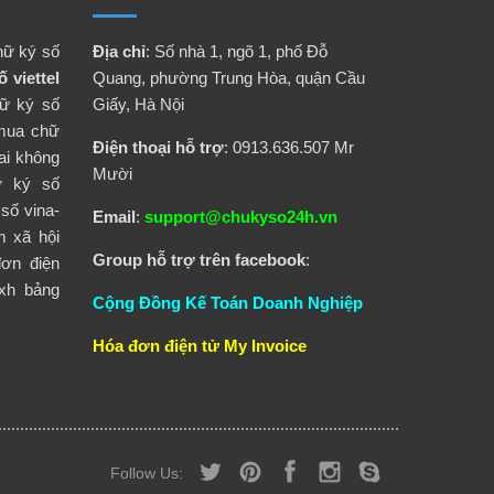
hữ ký số
Địa chỉ
: Số nhà 1, ngõ 1, phố Đỗ
 viettel
Quang, phường Trung Hòa, quận Cầu
ữ ký số
Giấy, Hà Nội
mua chữ
Điện thoại hỗ trợ
: 0913.636.507 Mr
ai không
Mười
ữ ký số
số vina-
Email
:
support@chukyso24h.vn
m xã hội
Group hỗ trợ trên facebook
:
đơn điện
xh
bảng
Cộng Đồng Kế Toán Doanh Nghiệp
Hóa đơn điện tử
My Invoice
Follow Us: