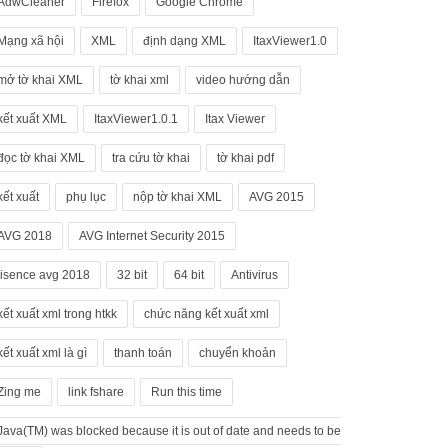
AdwCleaner
Firefox
Google Chrome
Mạng xã hội
XML
định dạng XML
ItaxViewer1.0
mở tờ khai XML
tờ khai xml
video hướng dẫn
kết xuất XML
ItaxViewer1.0.1
Itax Viewer
đọc tờ khai XML
tra cứu tờ khai
tờ khai pdf
kết xuất
phụ lục
nộp tờ khai XML
AVG 2015
AVG 2018
AVG Internet Security 2015
lisence avg 2018
32 bit
64 bit
Antivirus
kết xuất xml trong htkk
chức năng kết xuất xml
kết xuất xml là gì
thanh toán
chuyển khoản
Zing me
link fshare
Run this time
Java(TM) was blocked because it is out of date and needs to be