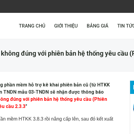
TRANG CHỦ
GIỚI THIỆU
BẢNG GIÁ
TIN TỨ
 không đúng với phiên bản hệ thống yêu cầu (P
g phần mềm hỗ trợ kê khai phiên bản cũ (từ HTKK
 toán TNDN mẫu 03-TNDN sẽ nhận được thông báo
hông đúng với phiên bản hệ thống yêu cầu (Phiên
êu cầu 2.3.3
"
phần mềm HTKK 3.8.3 rồi nâng cấp lên, sau đó kết xuất