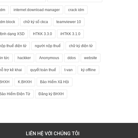
idm
internet download manager
crack idm
idm block
chữ ký số ckca
teamviewer 10
định dạng XSD
HTKK 3.3.0
iHTKK 3.1.0
nộp thuế điện tử
người nộp thuế
chữ ký điện tử
tin tức
hackker
Anonymous
ddos
website
hỗ trợ kê khai
quyết toán thuế
t-van
ký offline
BHXH
K.BHXH
Bảo Hiểm Xã Hội
Bảo Hiểm Điện Tử
Đăng ký BHXH
LIÊN HỆ VỚI CHÚNG TÔI