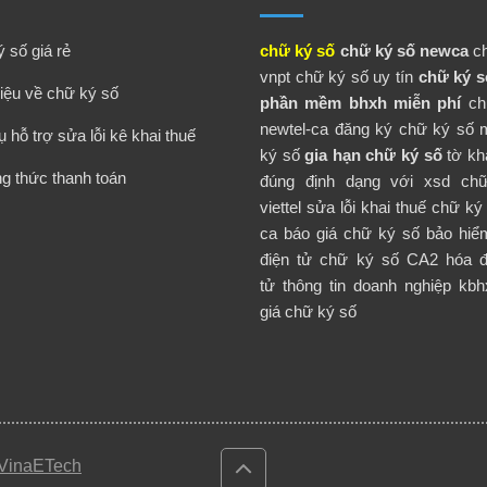
 số giá rẻ
chữ ký số
chữ ký số newca
c
vnpt
chữ ký số uy tín
chữ ký số
hiệu về chữ ký số
phần mềm bhxh miễn phí
ch
newtel-ca
đăng ký chữ ký số
ụ hỗ trợ sửa lỗi kê khai thuế
ký số
gia hạn chữ ký số
tờ kh
 thức thanh toán
đúng định dạng với xsd
ch
viettel
sửa lỗi khai thuế
chữ ký 
ca
báo giá chữ ký số
bảo hiể
điện tử
chữ ký số CA2
hóa 
tử
thông tin doanh nghiệp
kbh
giá chữ ký số
 VinaETech