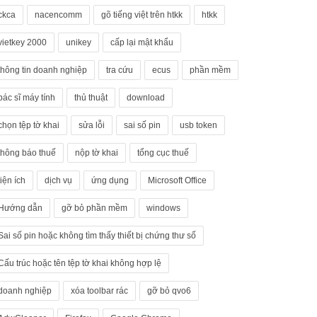
ckca
nacencomm
gõ tiếng việt trên htkk
htkk
vietkey 2000
unikey
cấp lại mật khẩu
thông tin doanh nghiệp
tra cứu
ecus
phần mềm
bác sĩ máy tính
thủ thuật
download
chọn tệp tờ khai
sửa lỗi
sai số pin
usb token
thông báo thuế
nộp tờ khai
tổng cục thuế
tiện ích
dịch vụ
ứng dụng
Microsoft Office
Hướng dẫn
gỡ bỏ phần mềm
windows
Sai số pin hoặc không tìm thấy thiết bị chứng thư số
Cấu trúc hoặc tên tệp tờ khai không hợp lệ
doanh nghiệp
xóa toolbar rác
gỡ bỏ qvo6