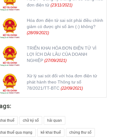
đơn điện tử
(23/11/2021)
Hóa đơn điện tử sai sót phải điều chỉnh
giảm có được ghi số âm (-) không?
(28/09/2021)
TRIỂN KHAI HÓA ĐƠN ĐIỆN TỬ VÌ
LỢI ÍCH DÀI LÂU CỦA DOANH
NGHIỆP
(27/09/2021)
Xử lý sai sót đối với hóa đơn điện tử
phát hành theo Thông tư số
78/2021/TT-BTC
(22/09/2021)
ags:
khai thuế
chữ ký số
hải quan
khai thuế qua mạng
kê khai thuế
chứng thư số