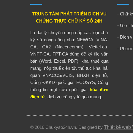
TRUNG TÂM PHÁT TRIỂN DỊCH VỤ
-
Chữ ký
CHỨNG THỰC CHỮ KÝ SỐ 24H
-
Giới t
Là đại lý chuyên cung cấp các loại chữ
-
Dịch v
ký số công cộng như NEWCA, VINA-
CA, CA2 (Nacencomm), Viettel-ca,
-
Phương
VNPT-CA, FPT-CA dùng để ký file văn
bản (Word, Excel, PDF), khai thuế qua
mạng, nộp thuế điện tử, thủ tục khai hải
quan VNACCS/VCIS, BHXH điện tử,
Cổng ĐKKD quốc gia, ECOSYS, Cổng
thông tin một cửa quốc gia,
hóa đơn
điện tử
, dịch vụ công y tế qua mạng...
© 2016 Chukyso24h.vn. Designed by
Thiết kế web